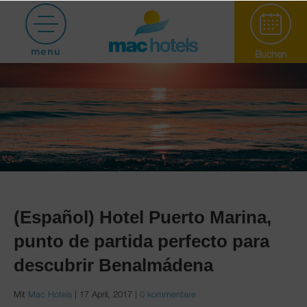
menu
Buchen
Paradiso Garden
(Español) Hotel Puerto Marina,
punto de partida perfecto para
Hotel Puerto Marina
descubrir Benalmádena
Mit
Mac Hotels
|
17 April, 2017
|
0 kommentare