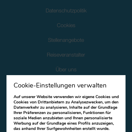
Datenschutzpolitik
Cookies
Stellenangebote
Reiseveranstalter
Über uns
Cookie-Einstellungen verwalten
Soziale Verantwortung Des Unternehmens
Auf unserer Website verwenden wir eigene Cookies und
Client Data Protection
Cookies von Drittanbietern zu Analysezwecken, um den
Datenverkehr zu analysieren, Inhalte auf der Grundlage
Ihrer Präferenzen zu personalisieren, Funktionen für
Bedingungen und Konditionen
soziale Medien anzubieten und Ihnen personalisierte
Werbung auf der Grundlage eines Profils anzuzeigen,
Canal Ético
das anhand Ihrer Surfgewohnheiten erstellt wurde.