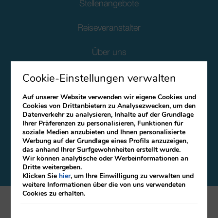
Stellenangebote
Reiseveranstalter
Über uns
Cookie-Einstellungen verwalten
Soziale Verantwortung Des Unternehmens
Auf unserer Website verwenden wir eigene Cookies und
Client Data Protection
Cookies von Drittanbietern zu Analysezwecken, um den
Datenverkehr zu analysieren, Inhalte auf der Grundlage
Ihrer Präferenzen zu personalisieren, Funktionen für
Bedingungen und Konditionen
soziale Medien anzubieten und Ihnen personalisierte
Werbung auf der Grundlage eines Profils anzuzeigen,
Canal Ético
das anhand Ihrer Surfgewohnheiten erstellt wurde.
Wir können analytische oder Werbeinformationen an
Dritte weitergeben.
Klicken Sie
hier
, um Ihre Einwilligung zu verwalten und
weitere Informationen über die von uns verwendeten
Cookies zu erhalten.
mirai
Entwickelt von