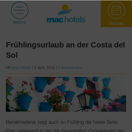
Beiträge der Kategorie blog
menu
Buchen
Frühlingsurlaub an der Costa del
Sol
Mit
Mac Hotels
|
8 April, 2015
|
0 kommentare
Paradiso Garden
Hotel Puerto Marina
Benalmadena zeigt auch im Frühling die beste Seite.
Eine Jahreszeit in der die traumhaften Grünanlagen der