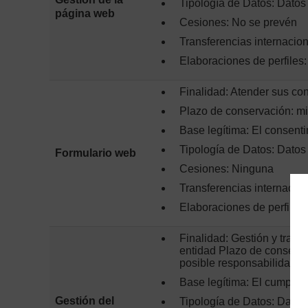
Tipología de Datos: Datos
página web
Cesiones: No se prevén
Transferencias internacio
Elaboraciones de perfiles
Finalidad: Atender sus con
Plazo de conservación: mi
Base legítima: El consenti
Tipología de Datos: Datos
Formulario web
Cesiones: Ninguna
Transferencias internacio
Elaboraciones de perfiles
Finalidad: Gestión y trami
entidad Plazo de conserva
posible responsabilidad
Base legítima: El cumplim
Gestión del
Tipología de Datos: Datos