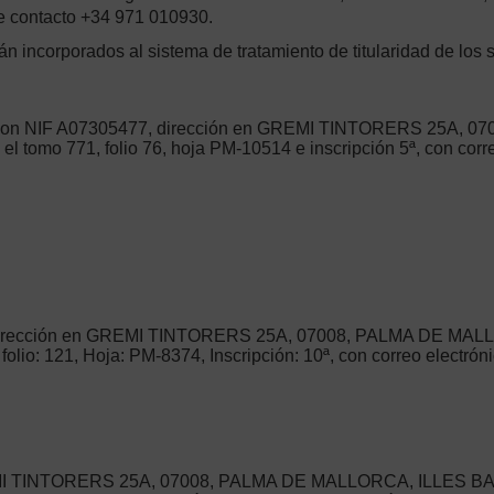
e contacto +34 971 010930.
ncorporados al sistema de tratamiento de titularidad de los s
 NIF A07305477, dirección en GREMI TINTORERS 25A, 0
en el tomo 771, folio 76, hoja PM-10514 e inscripción 5ª, con c
irección en GREMI TINTORERS 25A, 07008, PALMA DE MALLOR
0, folio: 121, Hoja: PM-8374, Inscripción: 10ª, con correo elect
I TINTORERS 25A, 07008, PALMA DE MALLORCA, ILLES BALEAR