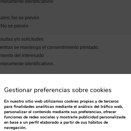
 meramente identificativos
nales: No se prevén
: No se prevén
sultas y/o solicitudes
entras se mantenga el consentimiento prestado.
miento del interesado
 meramente identificativos
nales: No se prevén
: No se prevén
Gestionar preferencias sobre cookies
En nuestro sitio web utilizamos cookies propias y de terceros
tación de las obligaciones y deberes que se deriven del cumplimi
para finalidades analíticas mediante el análisis del tráfico web,
ción: conservación de las copias de los documentos hasta que 
personalizar el contenido mediante sus preferencias, ofrecer
funciones de redes sociales y mostrarle publicidad personalizada
iento de una ley
en base a un perfil elaborado a partir de sus hábitos de
navegación.
 meramente identificativos