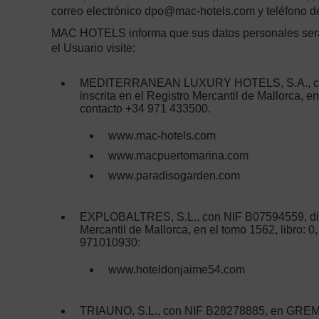
correo electrónico dpo@mac-hotels.com y teléfono d
MAC HOTELS informa que sus datos personales serán i
el Usuario visite:
MEDITERRANEAN LUXURY HOTELS, S.A., con
inscrita en el Registro Mercantil de Mallorca, 
contacto +34 971 433500.
www.mac-hotels.com
www.macpuertomarina.com
www.paradisogarden.com
EXPLOBALTRES, S.L., con NIF B07594559, d
Mercantil de Mallorca, en el tomo 1562, libro: 
971010930:
www.hoteldonjaime54.com
TRIAUNO, S.L., con NIF B28278885, en GREM