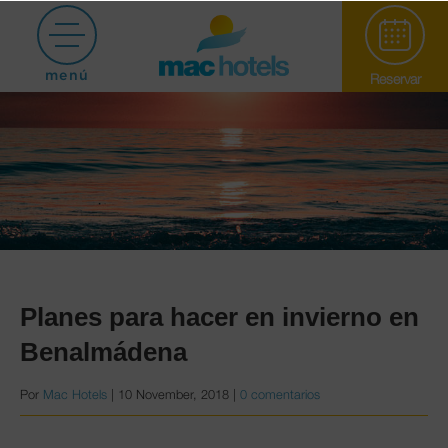
menú
Reservar
Paradiso Garden
Planes para hacer en invierno en
Benalmádena
Puerto Marina
Por
Mac Hotels
|
10 November, 2018
|
0 comentarios