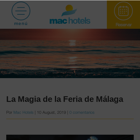
menú
Reservar
Paradiso Garden
La Magia de la Feria de Málaga
Por
Mac Hotels
|
10 August, 2019
|
0 comentarios
Puerto Marina