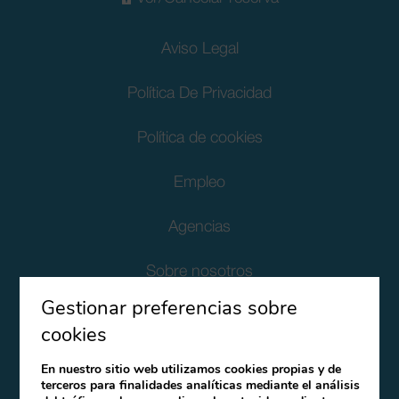
Aviso Legal
Política De Privacidad
Política de cookies
Empleo
Agencias
Sobre nosotros
Gestionar preferencias sobre
Responsabilidad Social Corporativa
cookies
Protección de datos para clientes
En nuestro sitio web utilizamos cookies propias y de
terceros para finalidades analíticas mediante el análisis