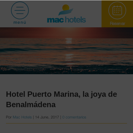
menú
Reservar
Paradiso Garden
Hotel Puerto Marina, la joya de
Benalmádena
Puerto Marina
Por
Mac Hotels
|
14 June, 2017
|
0 comentarios