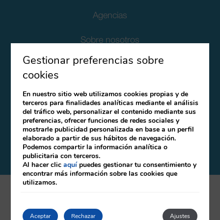
Agencias
Sobre nosotros
Gestionar preferencias sobre
Responsabilidad Social Corporativa
cookies
Protección de datos para clientes
En nuestro sitio web utilizamos cookies propias y de
terceros para finalidades analíticas mediante el análisis
del tráfico web, personalizar el contenido mediante sus
Términos y condiciones de reserva
preferencias, ofrecer funciones de redes sociales y
mostrarle publicidad personalizada en base a un perfil
Canal Ético
elaborado a partir de sus hábitos de navegación.
Podemos compartir la información analítica o
publicitaria con terceros.
Al hacer clic
aquí
puedes gestionar tu consentimiento y
encontrar más información sobre las cookies que
utilizamos.
mirai
Desarrollado por
Aceptar
Rechazar
Ajustes