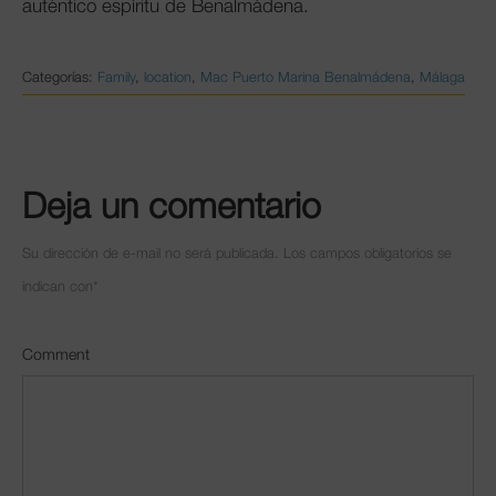
auténtico espíritu de Benalmádena.
Categorías:
Family
,
location
,
Mac Puerto Marina Benalmádena
,
Málaga
Deja un comentario
Su dirección de e-mail no será publicada. Los campos obligatorios se
indican con
*
Comment